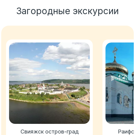
Загородные экскурсии
Свияжск остров-град
Раифс