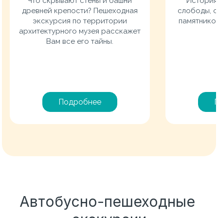
Что скрывают стены и башни
История
древней крепости? Пешеходная
слободы, 
экскурсия по территории
памятнико
архитектурного музея расскажет
Вам все его тайны.
Подробнее
Автобусно-пешеходные 