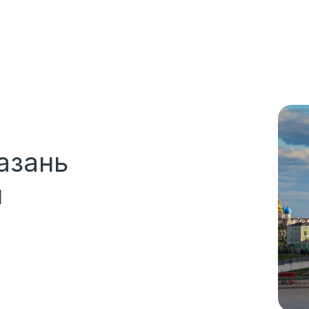
азань 
я