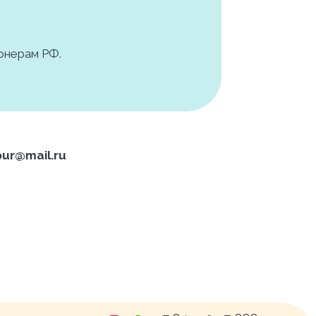
онерам РФ.
tour@mail.ru 