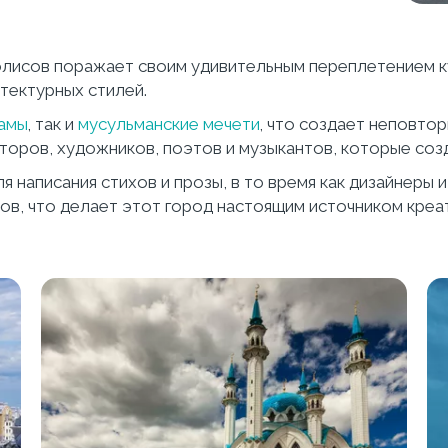
олисов поражает своим удивительным переплетением ку
тектурных стилей.
амы
, так и 
мусульманские мечети
, что создает неповто
оров, художников, поэтов и музыкантов, которые созд
 написания стихов и прозы, в то время как дизайнеры 
в, что делает этот город настоящим источником креат