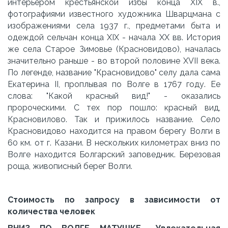
интерьером крестьянской избы конца XIX в.,
фотографиями известного художника Шварцмана с
изображениями села 1937 г., предметами быта и
одеждой сельчан конца XIX - начала ХХ вв. История
же села Старое Зимовье (Красновидово), началась
значительно раньше - во второй половине XVII века.
По легенде, название "Красновидово" селу дала сама
Екатерина II, проплывая по Волге в 1767 году. Ее
слова: "Какой красный вид!" - оказались
пророческими. С тех пор пошло: красный вид,
Красновилово. Так и прижилось название. Cело
Красновидово находится на правом берегу Волги в
60 км. от г. Казани. В нескольких километрах вниз по
Волге находится Болгарский заповедник. Березовая
роща, живописный берег Волги.
Стоимость по запросу в зависимости от
количества человек