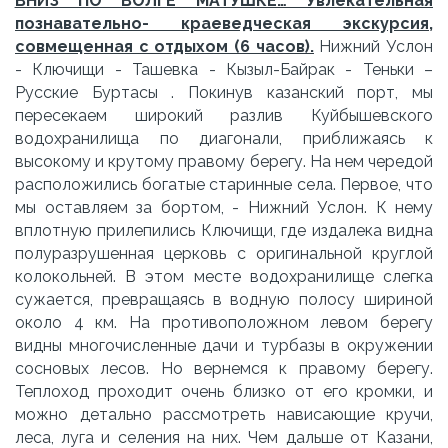
ВНИЗ ПО ВОЛГЕ МАТУШКЕ… Увлекательная
познавательно- краеведческая экскурсия,
совмещенная с отдыхом (6 часов).
Нижний Услон
- Ключищи - Ташевка - Кызыл-Байрак - Теньки –
Русские Буртасы . Покинув казанский порт, мы
пересекаем широкий разлив Куйбышевского
водохранилища по диагонали, приближаясь к
высокому и крутому правому берегу. На нем чередой
расположились богатые старинные села. Первое, что
мы оставляем за бортом, - Нижний Услон. К нему
вплотную прилепились Ключищи, где издалека видна
полуразрушенная церковь с оригинальной круглой
колокольней. В этом месте водохранилище слегка
сужается, превращаясь в водную полосу шириной
около 4 км. На противоположном левом берегу
видны многочисленные дачи и турбазы в окружении
сосновых лесов. Но вернемся к правому берегу.
Теплоход проходит очень близко от его кромки, и
можно детально рассмотреть нависающие кручи,
леса, луга и селения на них. Чем дальше от Казани,